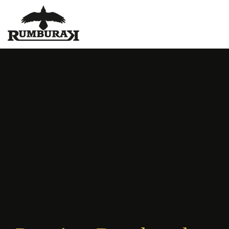
Ubytování Vranovská
přehrada - Rumburak