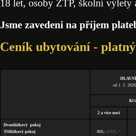
18 let, osoby ZTP, školní výlety 
Jsme zavedeni na příjem plate
Ceník ubytování - platný
HLAVN
od 1. 5. 2026
Kč/
2 a více nocí
Dvoulůžkový pokoj
Třílůžkový pokoj
800,- /
600,-*