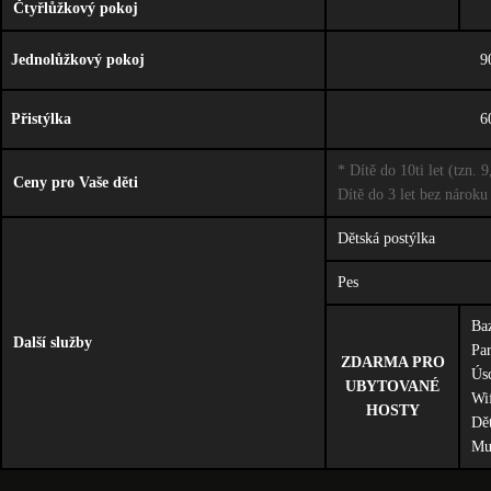
Čtyřlůžkový pokoj
Jednolůžkový pokoj
9
Přistýlka
6
* Dítě do 10ti let (tzn. 9
Ceny pro Vaše děti
Dítě do 3 let bez náro
Dětská postýlka
Pes
Ba
Další služby
Par
ZDARMA PRO
Ús
UBYTOVANÉ
Wif
HOSTY
Dět
Mul