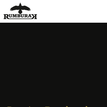
Ubytování Vranovská
přehrada - Rumburak