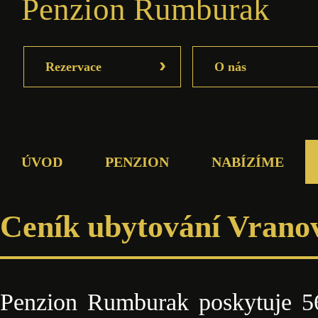
Penzion Rumburak
›
Rezervace
O nás
ÚVOD
PENZION
NABÍZÍME
Ceník ubytování Vrano
Penzion Rumburak poskytuje 56