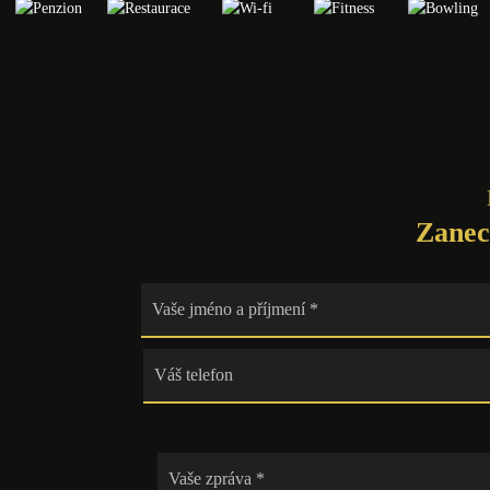
Penzion
Restaurace
Wi-fi
Fitness
Bowling
Zanec