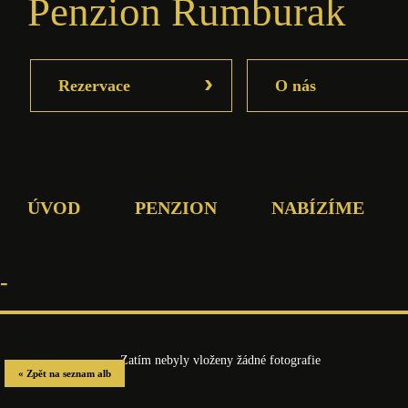
Penzion Rumburak
›
Rezervace
O nás
ÚVOD
PENZION
NABÍZÍME
-
Zatím nebyly vloženy žádné fotografie
« Zpět na seznam alb