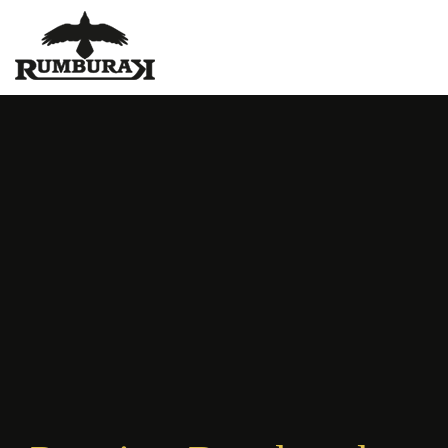
Ubytování Vranovská
přehrada - Rumburak