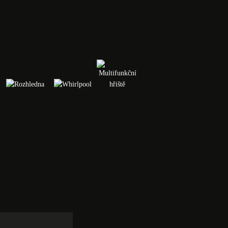
Rozhledna
Whirlpool
Multifunkční
hřiště