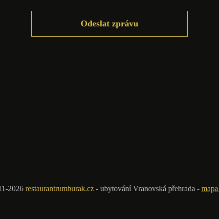
ok
Twitter
I
11-2026
restaurantrumburak.cz
- ubytování Vranovská přehrada -
mapa