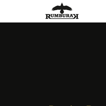
Ubytování Vranovská
přehrada - Rumburak