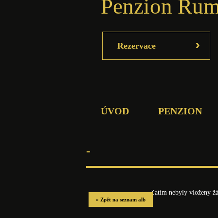
Penzion Rum
›
Rezervace
ÚVOD
PENZION
-
Zatím nebyly vloženy žá
« Zpět na seznam alb