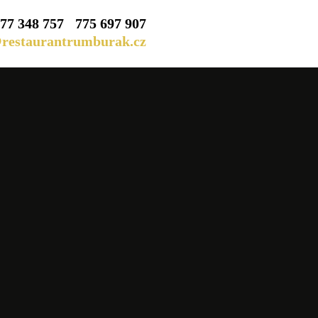
77 348 757
775 697 907
Facebook
restaurantrumburak.cz