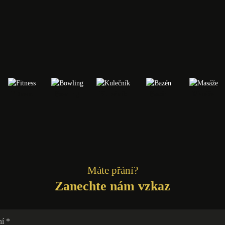
Fitness
Bowling
Kulečník
Bazén
Masáže
Máte přání?
Zanechte nám vzkaz